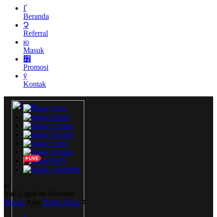
Beranda
Referral
Masuk
Promosi
Kontak
Slots
Poker
Casino
Sports+
Lotto
Arcade
Sn'S
Originals
Yuk Login ke Akunmu
Masuk
Atau
Daftar Baru