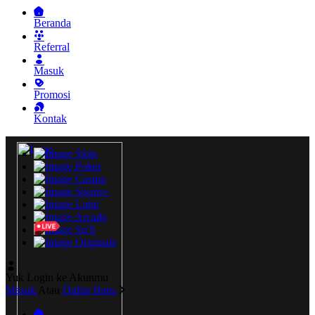
Beranda
Referral
Masuk
Promosi
Kontak
Slots
Poker
Casino
Sports+
Lotto
Arcade
Sn'S
Originals
Yuk Login ke Akunmu
Masuk
Atau
Daftar Baru