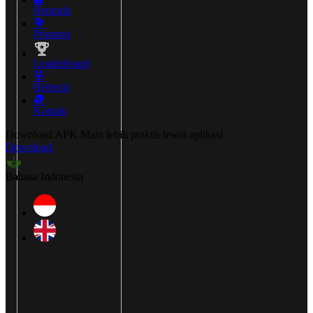
Beranda
Promosi
Leaderboard
Referral
Kontak
Download APK
Main lebih praktis lewat aplikasi
Download
Bahasa Indonesia