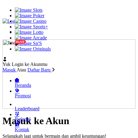
Slots
Poker
Casino
Sports+
Lotto
Arcade
Sn'S
Originals
Yuk Login ke Akunmu
Masuk
Atau
Daftar Baru
Beranda
Promosi
Leaderboard
Masuk ke Akun
Referral
Kontak
Selangkah lagi untuk bermain dan ambil keuntungan!