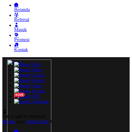
Beranda
Referral
Masuk
Promosi
Kontak
Slots
Poker
Casino
Sports+
Lotto
Arcade
Sn'S
Originals
Yuk Login ke Akunmu
Masuk
Atau
Daftar Baru